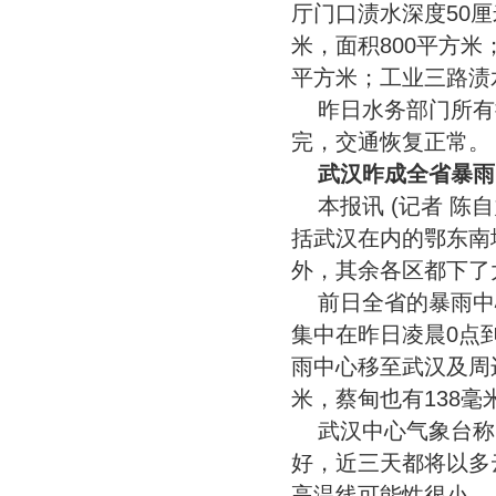
厅门口渍水深度50厘
米，面积800平方米
平方米；工业三路渍水
昨日水务部门所有
完，交通恢复正常。
武汉昨成全省暴雨
本报讯 (记者 陈
括武汉在内的鄂东南
外，其余各区都下了
前日全省的暴雨中
集中在昨日凌晨0点
雨中心移至武汉及周边
米，蔡甸也有138毫
武汉中心气象台称
好，近三天都将以多
高温线可能性很小。