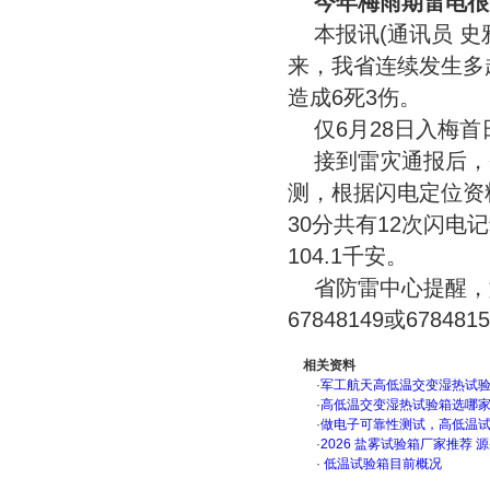
今年梅雨期雷电很
本报讯(通讯员 史
来，我省连续发生多
造成6死3伤。
仅6月28日入梅
接到雷灾通报后，
测，根据闪电定位资料
30分共有12次闪电
104.1千安。
省防雷中心提醒，
67848149或67848
相关资料
·
军工航天高低温交变湿热试验箱
·
高低温交变湿热试验箱选哪
·
做电子可靠性测试，高低温
·
2026 盐雾试验箱厂家推荐 
·
低温试验箱目前概况