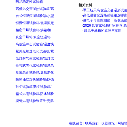
药品稳定性试验箱
相关资料
高低温交变湿热试验箱/高
·
军工航天高低温交变湿热试验箱
·
高低温交变湿热试验箱选哪
台式恒温恒湿试验箱/小型
·
做电子可靠性测试，高低温
恒温恒湿试验箱/低温恒定
·
2026 盐雾试验箱厂家推荐 
精密干燥试验箱/烘箱/恒
·
鼓风干燥箱的原理与应用
真空干燥箱/真空恒温箱/
高低温冲击试验箱/温度快
紫外光加速老化试验机/紫
氙灯耐气候试验箱/氙灯试
换气式老化试验箱/温度老
臭氧老化试验箱/臭氧老化
防锈油脂湿热试验箱/防锈
砂尘试验箱/防尘试验箱/
箱式淋雨试验箱/防水试验
摆管淋雨试验装置/外壳防
在线留言
|
联系我们
|
仪器论坛
|
网站