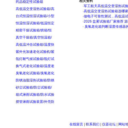
相关资料
药品稳定性试验箱
·
军工航天高低温交变湿热试验箱
高低温交变湿热试验箱/高
·
高低温交变湿热试验箱选哪
台式恒温恒湿试验箱/小型
·
做电子可靠性测试，高低温
·
2026 盐雾试验箱厂家推荐 
恒温恒湿试验箱/低温恒定
·
臭氧老化箱判断湿度传感器
精密干燥试验箱/烘箱/恒
真空干燥箱/真空恒温箱/
高低温冲击试验箱/温度快
紫外光加速老化试验机/紫
氙灯耐气候试验箱/氙灯试
换气式老化试验箱/温度老
臭氧老化试验箱/臭氧老化
防锈油脂湿热试验箱/防锈
砂尘试验箱/防尘试验箱/
箱式淋雨试验箱/防水试验
摆管淋雨试验装置/外壳防
在线留言
|
联系我们
|
仪器论坛
|
网站