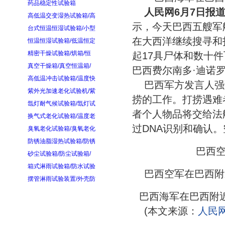
药品稳定性试验箱
人民网6月7日报
高低温交变湿热试验箱/高
示，今天巴西五艘军
台式恒温恒湿试验箱/小型
在大西洋继续搜寻和
恒温恒湿试验箱/低温恒定
精密干燥试验箱/烘箱/恒
起17具尸体和数十
真空干燥箱/真空恒温箱/
巴西费尔南多·迪诺
高低温冲击试验箱/温度快
巴西军方发言人强
紫外光加速老化试验机/紫
捞的工作。打捞遇难
氙灯耐气候试验箱/氙灯试
者个人物品将交给法
换气式老化试验箱/温度老
过DNA识别和确认
臭氧老化试验箱/臭氧老化
防锈油脂湿热试验箱/防锈
巴西
砂尘试验箱/防尘试验箱/
箱式淋雨试验箱/防水试验
巴西空军在巴西附
摆管淋雨试验装置/外壳防
巴西海军在巴西附近
(本文来源：
人民