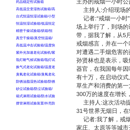
主办的戒烟一小时公
药品稳定性试验箱
主持人:介绍现场
高低温交变湿热试验箱/高
台式恒温恒湿试验箱/小型
记者:“戒烟一小
恒温恒湿试验箱/低温恒定
场上举行了，到场的
精密干燥试验箱/烘箱/恒
带，据我了解，从5
真空干燥箱/真空恒温箱/
戒烟感言，并在一个
高低温冲击试验箱/温度快
对遭遇二手烟危害的
紫外光加速老化试验机/紫
孙贤林也是表示，吸
氙灯耐气候试验箱/氙灯试
换气式老化试验箱/温度老
器官，在我国每年因
臭氧老化试验箱/臭氧老化
有十万，在启动仪式
防锈油脂湿热试验箱/防锈
草生产和消费的第一
砂尘试验箱/防尘试验箱/
300万的速度在增
箱式淋雨试验箱/防水试验
主持人:这次活动
摆管淋雨试验装置/外壳防
31号世界无烟日，在
记者:我了解，戒
家庄、太原等等城市