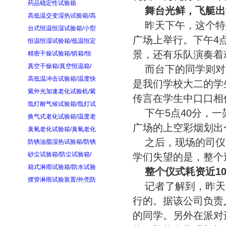
药品稳定性试验箱
舞台光鲜，飞艇出
高低温交变湿热试验箱/高
昨天下午，这个特
台式恒温恒湿试验箱/小型
广场上举行。下午4
恒温恒湿试验箱/低温恒定
景，还有乐队演奏着
精密干燥试验箱/烘箱/恒
真空干燥箱/真空恒温箱/
而台下的同学则对
高低温冲击试验箱/温度快
是我们学校大二的学
紫外光加速老化试验机/紫
传言在学生中口口相
氙灯耐气候试验箱/氙灯试
下午5点40分，一
换气式老化试验箱/温度老
广场的上空彩烟划出
臭氧老化试验箱/臭氧老化
之后，现场的司仪
防锈油脂湿热试验箱/防锈
砂尘试验箱/防尘试验箱/
学们失望的是，整个
箱式淋雨试验箱/防水试验
整个仪式耗资近1
摆管淋雨试验装置/外壳防
记者了解到，昨天
行的。据该公司负责
的同学。另外在派对