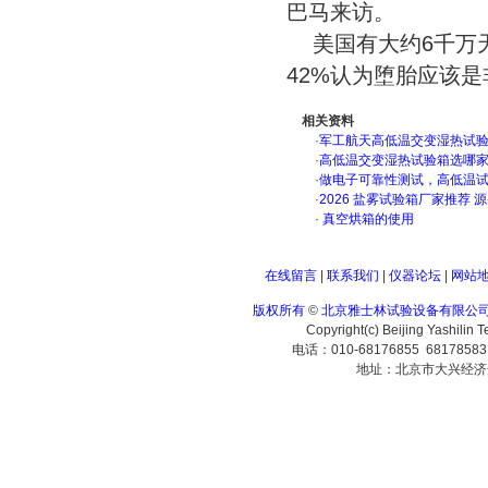
巴马来访。
美国有大约6千万
42%认为堕胎应该
相关资料
·
军工航天高低温交变湿热试验箱
·
高低温交变湿热试验箱选哪
·
做电子可靠性测试，高低温
·
2026 盐雾试验箱厂家推荐 
·
真空烘箱的使用
在线留言
|
联系我们
|
仪器论坛
|
网站
版权所有
©
北京雅士林试验设备有限公
Copyright(c) Beijing Yashilin 
电话：010-68176855 6817858
地址：北京市大兴经济