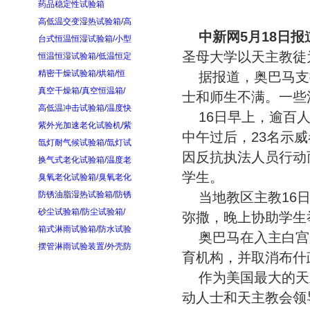
药品稳定性试验箱
高低温交变湿热试验箱/高
中新网5月18日报
台式恒温恒湿试验箱/小型
圣母大学以天主教徒
恒温恒湿试验箱/低温恒定
精密干燥试验箱/烘箱/恒
据报道，奥巴马支
真空干燥箱/真空恒温箱/
士和师生不满。一些
高低温冲击试验箱/温度快
16日早上，逾百
紫外光加速老化试验机/紫
中午过后，23名示
氙灯耐气候试验箱/氙灯试
因反抗执法人员行动
换气式老化试验箱/温度老
学生。
臭氧老化试验箱/臭氧老化
防锈油脂湿热试验箱/防锈
当地教区主教16
砂尘试验箱/防尘试验箱/
弥撒，晚上协助学生
箱式淋雨试验箱/防水试验
奥巴马在入主白宫
摆管淋雨试验装置/外壳防
育机构，并取消布什
作为美国最大的天
动人士和天主教会领