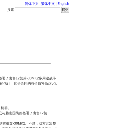
简体中文
|
繁体中文
|
English
搜索
服务中心
126-8-6 星期四
了出售12架苏-30MK2多用途战斗
的估计，这份合同的总价值将高达5亿
1机群。
已与越南国防部签署了出售12架
。
首批苏-30MK2。不过，双方此次签