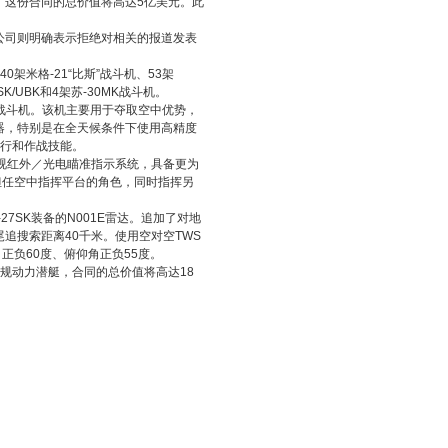
，这份合同的总价值将高达5亿美元。此
公司则明确表示拒绝对相关的报道发表
米格-21“比斯”战斗机、53架
/UBK和4架苏-30MK战斗机。
途战斗机。该机主要用于夺取空中优势，
器，特别是在全天候条件下使用高精度
飞行和作战技能。
E型前视红外／光电瞄准指示系统，具备更为
够担任空中指挥平台的角色，同时指挥另
-27SK装备的N001E雷达。追加了对地
，尾追搜索距离40千米。使用空对空TWS
正负60度、俯仰角正负55度。
常规动力潜艇，合同的总价值将高达18