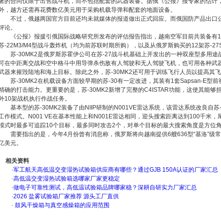
署的合同仅限于出售战斗机，而不包括配套的武器装备。据俄《公报》报专家的估计
外，越方还需再花费数亿美元用于采购机载导弹和配套的地面设备。
不过，俄越两国官方目前还均未就媒体的报道做出正式回应。而俄国防产品出口
评论。
《公报》报援引俄国际战略研究所发布的评估报告指出，越南空军目前共装备有140架
苏-22M3/M4型战斗轰炸机（均为前苏联时期所购），以及从俄罗斯购买的12架苏-27SK
苏-30MK2是俄罗斯苏霍伊公司在苏-27战斗机基础上开发出的一种双座型多用
可在中距离交战和空中格斗中用导弹杀伤敌有人驾驶和无人驾驶飞机，也可用各种武
武器来摧毁陆地和海上目标。除此之外，苏-30MK2还可用于训练飞行人员以提高其
苏-30MK2在机载设备方面较早期的苏-30有一定改进，其装有1套Sapsan-
精确的打击能力。更重要的是，苏-30MK2新增了完整的C4ISTAR功能，这使其能
外10架战机执行作战任务。
基本型的苏-30MK2装备了由NIIP研制的N001VE雷达系统，该雷达系统改良自苏
工作模式。N001 VE在基本性能上和N001E雷达相同，迎头搜索距离达到100千米
模式时最多可追踪10个目标，最多同时攻击2个，对单个目标的最大搜索角度是方位角
需要指出的是，今年4月份曾有消息称，俄罗斯将向越南提供6艘636型“基洛”级
亿美元。
相关资料
·
军工航天高低温交变湿热试验箱供应商有哪些？通过GJB 150A认证的厂家汇总
·
高低温交变湿热试验箱选哪家厂家更稳定
·
做电子可靠性测试，高低温试验箱品牌哪家稳？深耕自研实力厂家汇总
·
2026 盐雾试验箱厂家推荐 源头工厂直供
·
鼓风干燥箱与真空感燥箱的应用范围