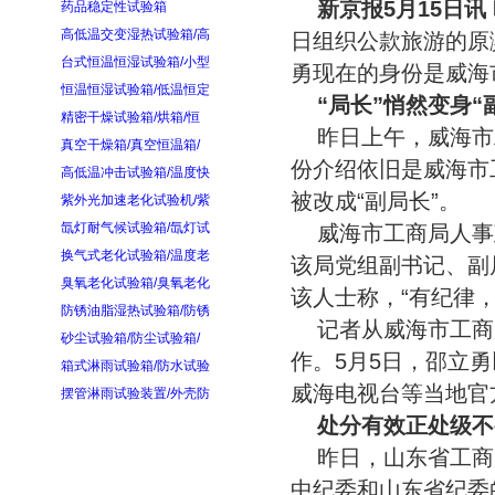
新京报5月15日讯
药品稳定性试验箱
高低温交变湿热试验箱/高
日组织公款旅游的原
台式恒温恒湿试验箱/小型
勇现在的身份是威海
恒温恒湿试验箱/低温恒定
“局长”悄然变身“
精密干燥试验箱/烘箱/恒
昨日上午，威海市
真空干燥箱/真空恒温箱/
份介绍依旧是威海市
高低温冲击试验箱/温度快
被改成“副局长”。
紫外光加速老化试验机/紫
氙灯耐气候试验箱/氙灯试
威海市工商局人事
换气式老化试验箱/温度老
该局党组副书记、副
臭氧老化试验箱/臭氧老化
该人士称，“有纪律
防锈油脂湿热试验箱/防锈
记者从威海市工商
砂尘试验箱/防尘试验箱/
作。5月5日，邵立
箱式淋雨试验箱/防水试验
威海电视台等当地官
摆管淋雨试验装置/外壳防
处分有效正处级不
昨日，山东省工商
中纪委和山东省纪委