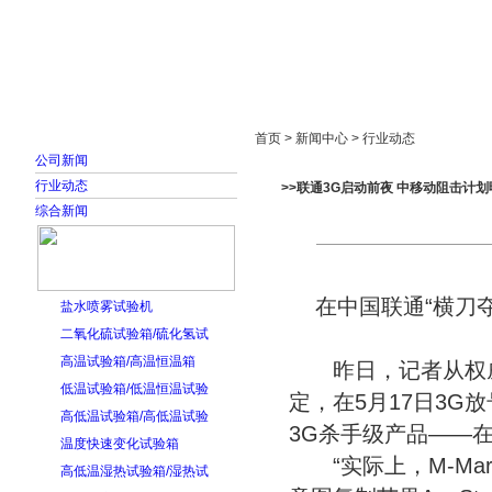
首页
走进雅士林
新闻中心
产品展示
首页 > 新闻中心 > 行业动态
公司新闻
行业动态
>>联通3G启动前夜 中移动阻击计划
综合新闻
在中国联通“横刀夺
盐水喷雾试验机
二氧化硫试验箱/硫化氢试
高温试验箱/高温恒温箱
昨日，记者从权威渠
低温试验箱/低温恒温试验
定，在5月17日3G
高低温试验箱/高低温试验
3G杀手级产品——在线应用
温度快速变化试验箱
“实际上，M-Ma
高低温湿热试验箱/湿热试