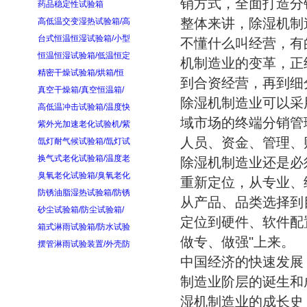
销方式，全面打造分
药品稳定性试验箱
整体来讲，除湿机制
高低温交变湿热试验箱/高
台式恒温恒湿试验箱/小型
不懂什么叫经营，有
恒温恒湿试验箱/低温恒定
机制造业的变革，正
精密干燥试验箱/烘箱/恒
到合资经营，再到细
真空干燥箱/真空恒温箱/
除湿机制造业可以采
高低温冲击试验箱/温度快
域市场的终端分销管
紫外光加速老化试验机/紫
人员、资金、管理、
氙灯耐气候试验箱/氙灯试
换气式老化试验箱/温度老
除湿机制造业还是必
臭氧老化试验箱/臭氧老化
重新定位，从专业、
防锈油脂湿热试验箱/防锈
从产品、品类选择到
砂尘试验箱/防尘试验箱/
定位到硬件、软件配
箱式淋雨试验箱/防水试验
做专、做强"上来。
摆管淋雨试验装置/外壳防
中国经济的快速发展
制造业阶层的诞生和
湿机制造业的成长史