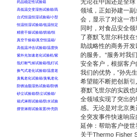
无论在中国还是全球
药品稳定性试验箱
领域，正如孙建一副
高低温交变湿热试验箱/高
台式恒温恒湿试验箱/小型
会，显示了对这一市
恒温恒湿试验箱/低温恒定
同时，对食品安全领
精密干燥试验箱/烘箱/恒
了赛默飞世尔科技在
真空干燥箱/真空恒温箱/
助战略性的商务开发
高低温冲击试验箱/温度快
的服务。“服务对我
紫外光加速老化试验机/紫
安全客户，根据客户
氙灯耐气候试验箱/氙灯试
换气式老化试验箱/温度老
我们的优势，”孙先
臭氧老化试验箱/臭氧老化
希望能不断把创新引
防锈油脂湿热试验箱/防锈
赛默飞世尔的实践也
砂尘试验箱/防尘试验箱/
全领域实现了突出的
箱式淋雨试验箱/防水试验
感。无论是对北京奥
摆管淋雨试验装置/外壳防
全突发事件快速响应
延伸：帮助客户使世
关于Thermo Fish