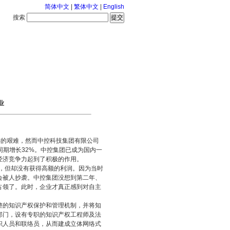
简体中文
|
繁体中文
|
English
搜索
服务中心
126-8-7 星期五
业
存的艰难，然而中控科技集团有限公司
年同期增长32%。中控集团已成为国内一
经济竞争力起到了积极的作用。
术，但却没有获得高额的利润。因为当时
会被人抄袭。中控集团没想到第二年、
占领了。此时，企业才真正感到对自主
整的知识产权保护和管理机制，并将知
部门，设有专职的知识产权工程师及法
职人员和联络员，从而建成立体网络式