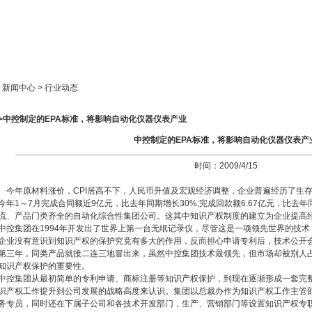
新闻中心
产品展示
成功案例
人才策略
> 新闻中心 > 行业动态
>>中控制定的EPA标准，将影响自动化仪器仪表产业
中控制定的EPA标准，将影响自动化仪器仪表产
时间：2009/4/15
今年原材料涨价，CPI居高不下，人民币升值及宏观经济调整，企业普遍经历了生
今年1～7月完成合同额近9亿元，比去年同期增长30%;完成回款额6.67亿元，比去
流、产品门类齐全的自动化综合性集团公司。这其中知识产权制度的建立为企业提高
中控集团在1994年开发出了世界上第一台无纸记录仪，尽管这是一项领先世界的技
企业没有意识到知识产权的保护究竟有多大的作用，反而担心申请专利后，技术公开
第三年，同类产品就接二连三地冒出来，虽然中控集团技术最领先，但市场却被别人
知识产权保护的重要性。
中控集团从最初简单的专利申请、商标注册等知识产权保护，到现在逐渐形成一套完
识产权工作提升到公司发展的战略高度来认识。集团以总裁办作为知识产权工作主管
务专员，同时还在下属子公司和各技术开发部门，生产、营销部门等设置知识产权专