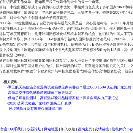
的知识产权工作体系，把知识产权工作延伸到企业的每一个角落。
目前，中控集团已形成了自身的核心技术优势，承担并出色完成了多项国家“863”和
获得国家和省、部级奖励，包括国家科技进步二、三等奖各一项。特别是2007年7月
集团，对企业的自主创新成就给予高度肯定。
2000年，中控集团成立了自己的标准与规范化委员会，决心要做标准，从2000年开始
把这项技术上升为国家标准——EPA标准，并向国际标准化组织推荐。作为我国第一
得认可难度可想而知，刚开始国际标准化组织根本就不给机会，他们认为中国人不可
懈努力和争取，到了2004年，EPA标准终于被纳入国际标准的讨论范畴，2005年，E
EPA在制定过程中，共申请了27项发明专利。据初步估计：EPA标准将会影响中国1
以中控集团为主制定的国际标准有1个系列5项;国家和行业标准5项;专利145项（其中发明
著作权登记89项。
通过采用国际标准和积极参加国际标准制定，极大地提升了中控集团的自主品牌和知
任，同时也赢得了国外用户的信任、国外同行的认可，甚至是外国跨国公司的关注。2007年
行官兼总裁保罗?欧德宁专程来杭州与中控集团签署“战略合作协议”和投资协议，就是
相关资料
·
军工航天高低温交变湿热试验箱供应商有哪些？通过GJB 150A认证的厂家汇总
·
高低温交变湿热试验箱选哪家厂家更稳定
·
做电子可靠性测试，高低温试验箱品牌哪家稳？深耕自研实力厂家汇总
·
2026 盐雾试验箱厂家推荐 源头工厂直供
·
环境试验设备有哪些仪器哪些用途
线留言
|
联系我们
|
仪器论坛
|
网站地图
|
加入收藏
|
设为主页
|
友情链接
|
隐私保护
|
法