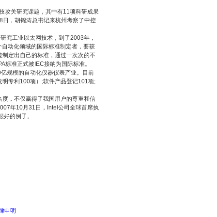
科技攻关研究课题，其中有11项科研成果
28日，胡锦涛总书记来杭州考察了中控
研究工业以太网技术，到了2003年，
个自动化领域的国际标准制定者，要获
能制定出自己的标准，通过一次次的不
PA标准正式被IEC接纳为国际标准。
00亿规模的自动化仪器仪表产业。目前
专利100项）;软件产品登记101项;
名度，不仅赢得了我国用户的尊重和信
10月31日，Intel公司全球首席执
很好的例子。
律申明