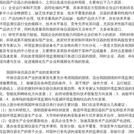
因此国产仪器占的份额很小。之所以造成当前这种局面，主要有以下几个原因：
（1）企业运行体制不完善，趋同化倾向严重。具体表现在大型国有企业运行机制存
多中小企业蜂拥而上，缺乏技术缺乏资金，低水平重复的较多，仪器的质量和性能均
（2）产品结构不合理。技术含量高的产品短缺，低档产品供大于求，存在供求矛盾
环境监测仪器行业的规模小、技术水平落后、竞争无序化等问题，尤其技术性能不稳
产品供大于求，同时高质量高性能的环保仪器国内又没有生产，大多依靠进口。
（3）研究开发能力较低。我国企业的研发能力同国外企业仍有不小的差距，同时科
制，科研成果不能快速实现产业化。政府对开发研制环境科学仪器的投资和风险投资
有关专家认为，环境监测仪器设备生产企业将向两个方向分化，一类是大型的具有国
极其专业化的中小型企业，主要擅长某类技术或精于某种产品或服务，其特点是规模
业迅速发展，开始改变我国环境监测领域只靠进口仪器的现状。同时企业、高校、科
现沟通与互动，促进规模化生产企业和规模化市场的形成。
我国环保仪器仪表产业的发展对策
环保仪器仪表产业的发展首先要充分考虑我国的国情。适合我国国情的环境监测仪
维修费用低。2、能够适应各种恶劣的条件。3、易于维护，操作方便。4、运行稳定
的基础上，还应把握到环保仪器仪表的发展趋势。有关专家认为我国环境监测仪器的
化、智能化和网络化方向发展；2、由劳动密集型向技术密集型方向发展；3、由较窄
展；4、由单纯的地面环境监测向与遥感环境监测相结合的方向发展。
结合上面分析的我国环保仪器仪表行业的主要问题，我们在这里再提出几条建议：
（1）加大科研投入。借助国家各种扶持政策，推进环境监测仪器的产业化和技术升
鼓励环境监测仪器生产企业、大学和科研机构采取多种方式开展技术合作，加快环境
（2）促进生产企业的重新组合，提高企业竞争力，加速高新技术产品的国产化进程
组，逐步改变监测仪器生产技术薄弱、投资分散、低水平重复、市场竞争力低的状况
批监测仪器生产的骨干企业。对国外已有先进的成套技术的监测仪器，鼓励引进、消