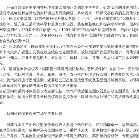
环保仪器仪表主要用在环境质量监测和污染源监测等方面。针对我国的具体国情，
境两个战略性和全局性的大环境生态污染问题。具体说来，环保仪器仪表的主要需求
（1）环境质量监测。目前全国环保系统及各部门、行业、企业已建监测站4000多个
院所等。近几年正是环境科学和监测分析仪器、装备更新换代和提高水平时期。国家环
网络监测站；350多个环境信息中心：100个城市空气地面自动监测系统。初步计划
二，地方投资三分之一。这不包括行业、地方和企业的监测站能力建设的投资，各部
有自己的投资计划。
（2）污染源监测：国家要对全国1.8万个重点污染企业实施主要污染物排放总量控制和
万个污染大户要逐步安装在线连续自动监测系统。成熟的国产仪器系统很少，而需求
染企业购买。行业主要是电力、石油化工、建材、冶金、造纸、食品和城市污水处理
元。
（3）遥感遥测仪器仪表：国家提出环境污染防治与生态环境保护并重的方针，要加
行监测。包括对荒漠、草原、森林、海洋、农业生态环境进行监测，也需要对大气污
染）及污染源进行遥感遥测，还要建立卫星地面接受系统及卫星图片解析系统，对环
为国家环境生态保护与建设提供决策的科学依据。
目前国内急需的环保仪器仪表主要包括：大气环境质量监测仪器及自动监测系统；以
监控系统；地面水环境质量检测仪表及监控系统；以城市污水处理厂和高浓度有机废
等。
我国环保仪器仪表市场的主要问题
当前我国生产的环境监测仪器仪表大多是中低档产品，产品功能单一，故障率高，
能满足实际需求。使用时还有监测频次低、采样误差大、监测数据不准确等问题。这
法的严肃性，又易挫伤企业治理污染保护环境的积极性。高质量的分析仪、专用监测