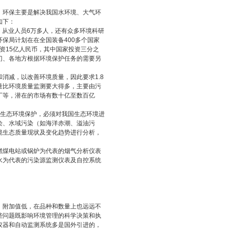
环保主要是解决我国水环境、大气环
如下：
，从业人员6万多人，还有众多环境科研
保局计划在在全国装备400多个国家
投资15亿人民币，其中国家投资三分之
门、各地方根据环境保护任务的需要另
消减，以改善环境质量，因此要求1.8
量比环境质量监测要大得多，主要由污
厂等，潜在的市场有数十亿至数百亿
强生态环境保护，必须对我国生态环境进
染、水域污染（如海洋赤潮、溢油污
境生态质量现状及变化趋势进行分析，
燃煤电站或锅炉为代表的烟气分析仪表
水为代表的污染源监测仪表及自控系统
附加值低，在品种和数量上也远远不
些问题既影响环境管理的科学决策和执
仪器和自动监测系统多是国外引进的，