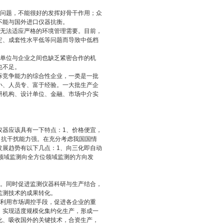
在问题，不能很好的发挥好骨干作用；众
不能与国外进口仪器抗衡。
，无法适应严格的环境管理需要。目前，
定、成套性水平低等问题而导致中低档
研单位与企业之间也缺乏紧密合作的机
也不足。
际竞争能力的综合性企业，一类是一批
小、人员专、富于经验。一大批生产企
研机构、设计单位、金融、市场中介实
器应该具有一下特点：1、价格便宜，
，抗干扰能力强。在充分考虑我国国情
发展趋势有以下几点：1、向三化即自动
领域监测向全方位领域监测的方向发
级。同时促进监测仪器科研与生产结合，
监测技术的成果转化。
。利用市场调控手段，促进各企业的重
，实现适度规模化集约化生产，形成一
化、吸收国外的关键技术，合资生产，