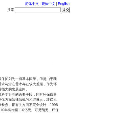
简体中文
|
繁体中文
|
English
搜索
服务中心
126-8-6 星期四
境保护列为一项基本国策，但是由于我
需求与潜在需求存在较大差距，作为环
着很大的发展空间。
境科学管理的必要手段，同时环保仪器
环保方面法律法规的相继推出，环保执
长点。据有关方面不完全统计，1998
010年将增至110亿元。可见预见，环保