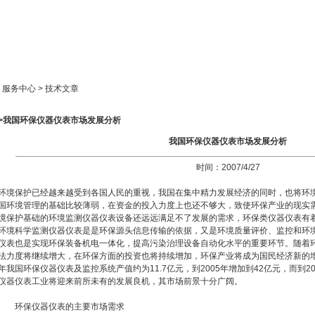
新闻中心
产品展示
成功案例
人才策略
> 服务中心 > 技术文章
>>我国环保仪器仪表市场发展分析
我国环保仪器仪表市场发展分析
时间：2007/4/27
环境保护已经越来越受到各国人民的重视，我国在集中精力发展经济的同时，也将环
国环境管理的基础比较薄弱，在资金的投入力度上也还不够大，致使环保产业的现实
境保护基础的环境监测仪器仪表设备还远远满足不了发展的需求，环保类仪器仪表有
环境科学监测仪器仪表是是环保源头信息传输的依据，又是环境质量评价、监控和环
仪表也是实现环保装备机电一体化，提高污染治理设备自动化水平的重要环节。随着
法力度将继续增大，在环保方面的投资也将持续增加，环保产业将成为国民经济新的增
年我国环保仪器仪表及监控系统产值约为11.7亿元，到2005年增加到42亿元，而到2
仪器仪表工业将迎来前所未有的发展良机，其市场前景十分广阔。
环保仪器仪表的主要市场需求