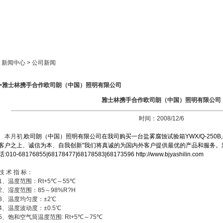
新闻中心
产品展示
成功案例
人才策略
> 新闻中心 > 公司新闻
>>雅士林携手合作欧司朗（中国）照明有限公司
雅士林携手合作欧司朗（中国）照明有限公司
时间：2008/12/6
本月初,
欧司朗（中国）照明有限公司在我司购买一台盐雾腐蚀试验箱YWX/Q-250B
客户之上、诚信为本、自我创新"我们将真诚的为国内外客户提供最优的产品和服务。雅
话:010-68176855|68178477|68178583|68173596
http://www.bjyashilin.com
技 术 指 标：
1、温度范围：Rt+5℃～55℃
2、湿度范围：85～98%R?H
3、温度均匀度：±2℃
4、温度波动度：±0.5℃
5、饱和空气筒温度范围: Rt+5℃～75℃