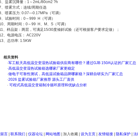
6、盐雾沉降量：1～2mL/80cm2 ?h
7、喷雾方式：连续/周期任选
8、喷雾压力: 0.07—0.17MPa（可调）
9、试验时间：0～999 H（可调）
10、周期时间：0～99 H、M、S（可调）
11、样品架：两层，可满足15/30度倾斜试验（还可根据客户要求定做）；
12、电源电压： AC220V
13、总功率: 1.5KW
相关资料
·
军工航天高低温交变湿热试验箱供应商有哪些？通过GJB 150A认证的厂家汇总
·
高低温交变湿热试验箱选哪家厂家更稳定
·
做电子可靠性测试，高低温试验箱品牌哪家稳？深耕自研实力厂家汇总
·
2026 盐雾试验箱厂家推荐 源头工厂直供
·
可程式高低温交变箱制冷循环原理和优缺点分析
线留言
|
联系我们
|
仪器论坛
|
网站地图
|
加入收藏
|
设为主页
|
友情链接
|
隐私保护
|
法