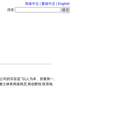
简体中文
|
繁体中文
|
English
搜索
服务中心
126-8-9 星期日
,公司的宗旨是:"以人为本、质量第一、
士林将再接再厉,再创辉煌.联系电