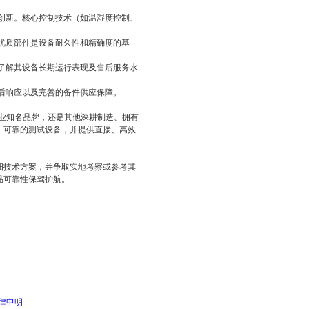
创新。核心控制技术（如温湿度控制、
优质部件是设备耐久性和精确度的基
了解其设备长期运行表现及售后服务水
后响应以及完善的备件供应保障。
行业知名品牌，还是其他深耕制造、拥有
、可靠的测试设备，并提供直接、高效
细技术方案，并争取实地考察或参考其
品可靠性保驾护航。
律申明