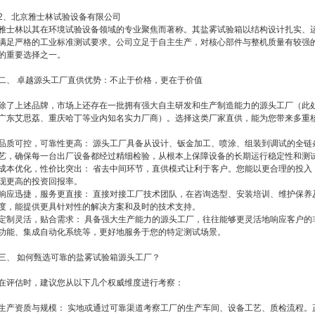
2、北京雅士林试验设备有限公司
雅士林以其在环境试验设备领域的专业聚焦而著称。其盐雾试验箱以结构设计扎实、
满足严格的工业标准测试要求。公司立足于自主生产，对核心部件与整机质量有较强
的重要选择之一。
二、 卓越源头工厂直供优势：不止于价格，更在于价值
除了上述品牌，市场上还存在一批拥有强大自主研发和生产制造能力的源头工厂（此
广东艾思荔、重庆哈丁等业内知名实力厂商）。选择这类厂家直供，能为您带来多重
品质可控，可靠性更高： 源头工厂具备从设计、钣金加工、喷涂、组装到调试的全链
艺，确保每一台出厂设备都经过精细检验，从根本上保障设备的长期运行稳定性和测
成本优化，性价比突出： 省去中间环节，直供模式让利于客户。您能以更合理的投入
现更高的投资回报率。
响应迅捷，服务更直接： 直接对接工厂技术团队，在咨询选型、安装培训、维护保养
度，能提供更具针对性的解决方案和及时的技术支持。
定制灵活，贴合需求： 具备强大生产能力的源头工厂，往往能够更灵活地响应客户的
功能、集成自动化系统等，更好地服务于您的特定测试场景。
三、 如何甄选可靠的盐雾试验箱源头工厂？
在评估时，建议您从以下几个权威维度进行考察：
生产资质与规模： 实地或通过可靠渠道考察工厂的生产车间、设备工艺、质检流程。