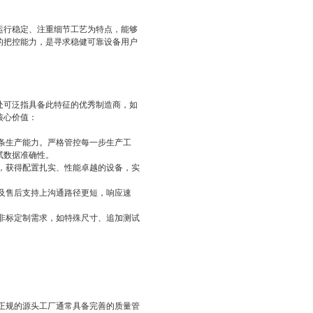
运行稳定、注重细节工艺为特点，能够
的把控能力，是寻求稳健可靠设备用户
处可泛指具备此特征的优秀制造商，如
核心价值：
条生产能力。严格管控每一步生产工
试数据准确性。
，获得配置扎实、性能卓越的设备，实
及售后支持上沟通路径更短，响应速
非标定制需求，如特殊尺寸、追加测试
正规的源头工厂通常具备完善的质量管