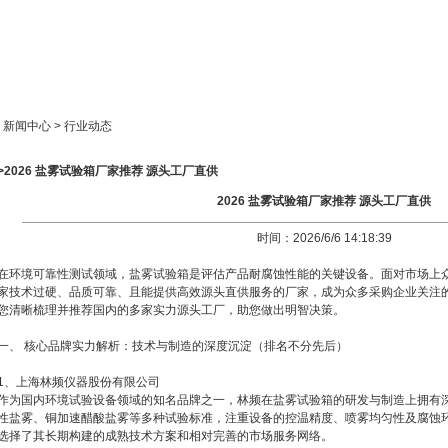
新闻中心
产品展示
成功案例
人才策略
> 新闻中心 > 行业动态
>2026 盐雾试验箱厂家推荐 源头工厂直供
2026 盐雾试验箱厂家推荐 源头工厂直供
时间：2026/6/6 14:18:39
在环境可靠性测试领域，盐雾试验箱是评估产品耐腐蚀性能的关键设备。面对市场上
家技术过硬、品质可靠、且能提供高效源头直供服务的厂家，成为众多采购企业关注
您清晰梳理并推荐国内的多家实力源头工厂，助您做出明智决策。
一、 核心品牌实力解析：技术与制造的深度沉淀（排名不分先后）
1、上海林频仪器股份有限公司
作为国内环境试验设备领域的知名品牌之一，林频在盐雾试验箱的研发与制造上拥有
性盐雾、铜加速醋酸盐雾等多种试验标准，注重设备的控温精度、喷雾均匀性及腐蚀
选择了其长期构建的成熟技术方案和相对完善的市场服务网络。