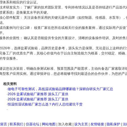
理体系和相应的行业认证。
技术研发实力： 了解厂家的技术团队背景、专利持有情况以及是否持续进行产品迭代
喷雾系统）是衡量其水平的关键。
核心部件配置： 关注设备所采用的关键元器件品牌（如控制器、传感器、水泵等），
础。
成功案例与行业口碑： 核查厂家在您所在或相关行业的服务案例，通过实际用户反馈
平。
服务的全面性： 确认其是否能提供专业的方案设计、清晰的设备操作培训、及时的售
2026年，选择盐雾试验箱，品牌历史是参考，源头实力是保障。无论是以上这样的
完备工厂的优质生产商，其核心价值均在于以自主制造能力为根基，交付稳定、精确
的专业服务。
建议您在决策前，明确自身测试标准、预算范围及产能需求，主动向备选厂家索取详
典型客户应用实例。通过审慎评估，您必将能够寻找到最适合的合作伙伴，为您的产
相关资料
·
做电子可靠性测试，高低温试验箱品牌哪家稳？深耕自研实力厂家汇总
·
2026 盐雾试验箱厂家推荐 源头工厂直供
·
2026 盐雾试验箱厂家推荐 源头工厂直供
·
恒温恒湿试验箱厂家怎么选？内行人总结避坑干货
·
线留言
|
联系我们
|
仪器论坛
|
网站地图
|
加入收藏
|
设为主页
|
友情链接
|
隐私保护
|
法