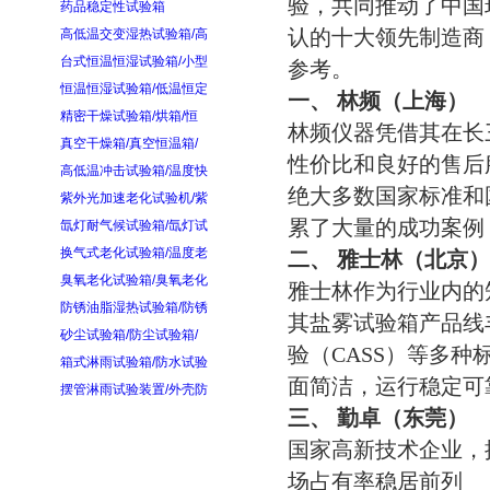
验，共同推动了中国
药品稳定性试验箱
高低温交变湿热试验箱/高
认的十大领先制造商
台式恒温恒湿试验箱/小型
参考。
恒温恒湿试验箱/低温恒定
一、
林频（上海）
精密干燥试验箱/烘箱/恒
林频仪器凭借其在长
真空干燥箱/真空恒温箱/
性价比和良好的售后
高低温冲击试验箱/温度快
绝大多数国家标准和
紫外光加速老化试验机/紫
累了大量的成功案例
氙灯耐气候试验箱/氙灯试
换气式老化试验箱/温度老
二、 雅士林（北京）
臭氧老化试验箱/臭氧老化
雅士林作为行业内的
防锈油脂湿热试验箱/防锈
其盐雾试验箱产品线
砂尘试验箱/防尘试验箱/
验（CASS）等多
箱式淋雨试验箱/防水试验
面简洁，运行稳定可
摆管淋雨试验装置/外壳防
三、 勤卓（东莞）
国家高新技术企业，
场占有率稳居前列