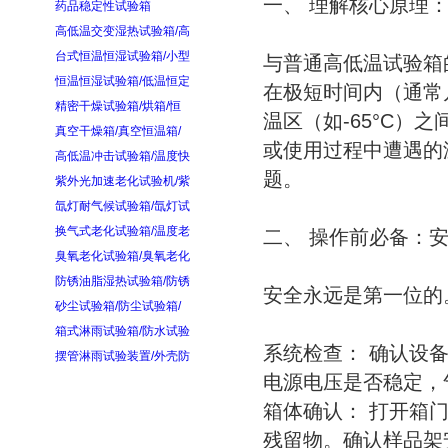
一、 理解核心原理：
药品稳定性试验箱
高低温交变湿热试验箱/高
台式恒温恒湿试验箱/小型
与普通高低温试验箱
恒温恒湿试验箱/低温恒定
在极短时间内（通常几
精密干燥试验箱/烘箱/恒
温区（如-65°C
真空干燥箱/真空恒温箱/
或使用过程中遭遇的
高低温冲击试验箱/温度快
题。
紫外光加速老化试验机/紫
氙灯耐气候试验箱/氙灯试
换气式老化试验箱/温度老
二、 操作前必备：
臭氧老化试验箱/臭氧老化
防锈油脂湿热试验箱/防锈
安全永远是第一位的
砂尘试验箱/防尘试验箱/
箱式淋雨试验箱/防水试验
系统检查： 确认设
摆管淋雨试验装置/外壳防
电源电压是否稳定，
箱体确认： 打开箱
残留物。确认样品架