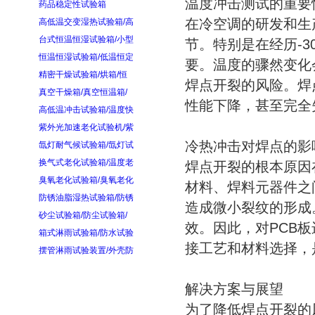
温度冲击测试的重要
药品稳定性试验箱
在冷空调的研发和生
高低温交变湿热试验箱/高
台式恒温恒湿试验箱/小型
节。特别是在经历-3
恒温恒湿试验箱/低温恒定
要。温度的骤然变化
精密干燥试验箱/烘箱/恒
焊点开裂的风险。焊
真空干燥箱/真空恒温箱/
性能下降，甚至完全
高低温冲击试验箱/温度快
紫外光加速老化试验机/紫
冷热冲击对焊点的影
氙灯耐气候试验箱/氙灯试
换气式老化试验箱/温度老
焊点开裂的根本原因
臭氧老化试验箱/臭氧老化
材料、焊料元器件之
防锈油脂湿热试验箱/防锈
造成微小裂纹的形成
砂尘试验箱/防尘试验箱/
效。因此，对PCB
箱式淋雨试验箱/防水试验
接工艺和材料选择，
摆管淋雨试验装置/外壳防
解决方案与展望
为了降低焊点开裂的