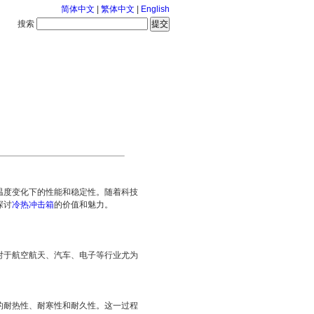
简体中文
|
繁体中文
|
English
搜索
服务中心
126-8-6 星期四
温度变化下的性能和稳定性。随着科技
探讨
冷热冲击箱
的价值和魅力。
对于航空航天、汽车、电子等行业尤为
的耐热性、耐寒性和耐久性。这一过程