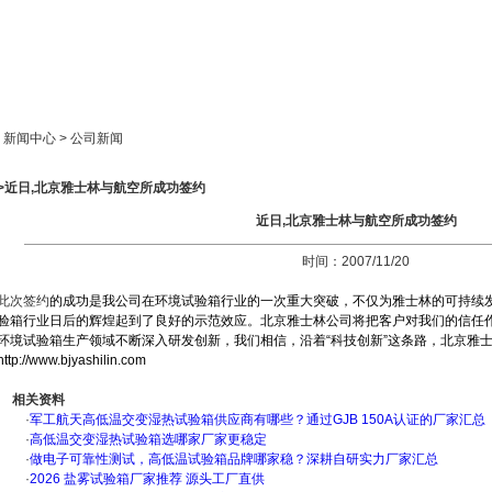
新闻中心
产品展示
成功案例
人才策略
> 新闻中心 > 公司新闻
>>近日,北京雅士林与航空所成功签约
近日,北京雅士林与航空所成功签约
时间：2007/11/20
此次签约
的成功是我公司在环境试验箱行业的一次重大突破，不仅为雅士林的可持续
验箱行业日后的辉煌起到了良好的示范效应。北京雅士林公司将把客户对我们的信任
环境试验箱生产领域不断深入研发创新，我们相信，沿着“科技创新”这条路，北京雅
http://www.bjyashilin.com
相关资料
·
军工航天高低温交变湿热试验箱供应商有哪些？通过GJB 150A认证的厂家汇总
·
高低温交变湿热试验箱选哪家厂家更稳定
·
做电子可靠性测试，高低温试验箱品牌哪家稳？深耕自研实力厂家汇总
·
2026 盐雾试验箱厂家推荐 源头工厂直供