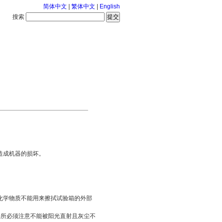
简体中文
|
繁体中文
|
English
搜索
服务中心
126-8-9 星期日
造成机器的损坏。
化学物质不能用来擦拭试验箱的外部
所必须注意不能被阳光直射且灰尘不