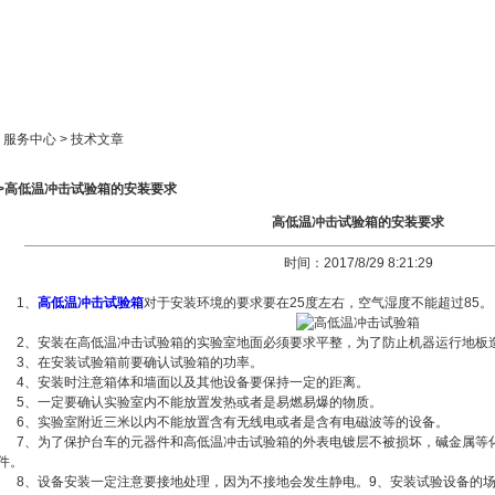
新闻中心
产品展示
成功案例
人才策略
> 服务中心 > 技术文章
>>高低温冲击试验箱的安装要求
高低温冲击试验箱的安装要求
时间：2017/8/29 8:21:29
1、
高低温冲击试验箱
对于安装环境的要求要在25度左右，空气湿度不能超过85。
2、安装在高低温冲击试验箱的实验室地面必须要求平整，为了防止机器运行地板
3、在安装试验箱前要确认试验箱的功率。
4、安装时注意箱体和墙面以及其他设备要保持一定的距离。
5、一定要确认实验室内不能放置发热或者是易燃易爆的物质。
6、实验室附近三米以内不能放置含有无线电或者是含有电磁波等的设备。
7、为了保护台车的元器件和高低温冲击试验箱的外表电镀层不被损坏，碱金属等
件。
8、设备安装一定注意要接地处理，因为不接地会发生静电。9、安装试验设备的场