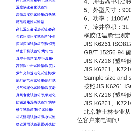
高低温试验箱/高低温试验
4、冲击器中心到夹持
温度快速变化试验箱
5、外型尺寸：900×
高低温湿热试验箱/湿热试
6、功率：1100W
药品稳定性试验箱
7、冷井容积：3L
高低温交变湿热试验箱/高
橡胶低温脆性测定
台式恒温恒湿试验箱/小型
JIS K6261 IS
恒温恒湿试验箱/低温恒定
精密干燥试验箱/烘箱/恒
GB/T 15256-
真空干燥箱/真空恒温箱/
JIS K7216 (塑
高低温冲击试验箱/温度快
JIS K6261、K721
紫外光加速老化试验机/紫
Sample size an
氙灯耐气候试验箱/氙灯试
按照JIS K6261 
换气式老化试验箱/温度老
JIS K7216 (塑
臭氧老化试验箱/臭氧老化
JIS K6261、K721
防锈油脂湿热试验箱/防锈
砂尘试验箱/防尘试验箱/
北京雅士林专业从
箱式淋雨试验箱/防水试验
位客户来电询问!
摆管淋雨试验装置/外壳防