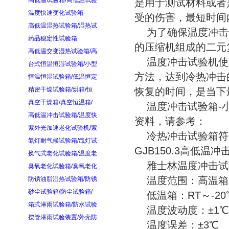
高低温试验箱/高低温试验
是用于测试材料或者
温度快速变化试验箱
受的伤害，最短时间
高低温湿热试验箱/湿热试
为了确保温度冲击
药品稳定性试验箱
的压缩机组成的二元
高低温交变湿热试验箱/高
温度冲击试验机使
台式恒温恒湿试验箱/小型
方法，达到冷热冲击
恒温恒湿试验箱/低温恒定
精密干燥试验箱/烘箱/恒
恢复的时间，是当下
真空干燥箱/真空恒温箱/
温度冲击试验箱-小
高低温冲击试验箱/温度快
资料，请参考：
紫外光加速老化试验机/紫
冷热冲击试验箱符合标准：
氙灯耐气候试验箱/氙灯试
GJB150.3高低温冲
换气式老化试验箱/温度老
雅士林温度冲击试
臭氧老化试验箱/臭氧老化
温度范围：高温箱：R
防锈油脂湿热试验箱/防锈
砂尘试验箱/防尘试验箱/
低温箱：RT～-20℃
箱式淋雨试验箱/防水试验
温度波动度：±1℃
摆管淋雨试验装置/外壳防
温度误差：±3℃