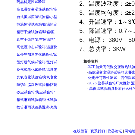
药品稳定性试验箱
2、温度波动度：≤±
高低温交变湿热试验箱/高
3、温度均匀度：≤
台式恒温恒湿试验箱/小型
4、升温速率：1～3
恒温恒湿试验箱/低温恒定
5、降温速率：0.7～1
精密干燥试验箱/烘箱/恒
6、电源： 380V 
真空干燥箱/真空恒温箱/
高低温冲击试验箱/温度快
7、总功率：3KW
紫外光加速老化试验机/紫
相关资料
氙灯耐气候试验箱/氙灯试
·
军工航天高低温交变湿热试验箱
换气式老化试验箱/温度老
·
高低温交变湿热试验箱选哪
臭氧老化试验箱/臭氧老化
·
做电子可靠性测试，高低温
·
2026 盐雾试验箱厂家推荐 
防锈油脂湿热试验箱/防锈
·
高低温试验箱具备着什么样
砂尘试验箱/防尘试验箱/
箱式淋雨试验箱/防水试验
摆管淋雨试验装置/外壳防
在线留言
|
联系我们
|
仪器论坛
|
网站