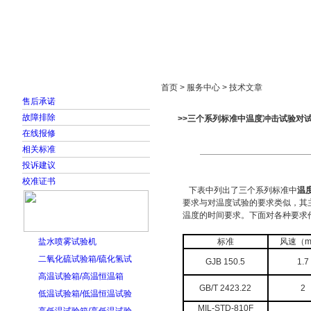
首页
走进雅士林
新闻中心
产品展示
首页 > 服务中心 > 技术文章
售后承诺
故障排除
>>三个系列标准中温度冲击试验对
在线报修
相关标准
投诉建议
校准证书
下表中列出了三个系列标准中
温
要求与对温度试验的要求类似，其
温度的时间要求。下面对各种要求
盐水喷雾试验机
标准
风速（m
二氧化硫试验箱/硫化氢试
GJB 150.5
1.7
高温试验箱/高温恒温箱
GB/T 2423.22
2
低温试验箱/低温恒温试验
MIL-STD-810F