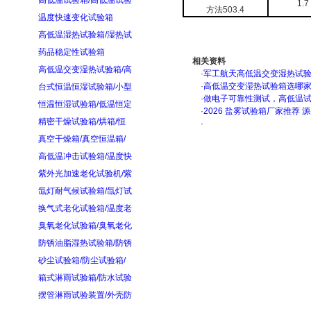
高低温试验箱/高低温试验
1.7
方法503.4
温度快速变化试验箱
高低温湿热试验箱/湿热试
药品稳定性试验箱
相关资料
高低温交变湿热试验箱/高
·
军工航天高低温交变湿热试验箱
·
高低温交变湿热试验箱选哪
台式恒温恒湿试验箱/小型
·
做电子可靠性测试，高低温
恒温恒湿试验箱/低温恒定
·
2026 盐雾试验箱厂家推荐 
精密干燥试验箱/烘箱/恒
·
真空干燥箱/真空恒温箱/
高低温冲击试验箱/温度快
紫外光加速老化试验机/紫
氙灯耐气候试验箱/氙灯试
换气式老化试验箱/温度老
臭氧老化试验箱/臭氧老化
防锈油脂湿热试验箱/防锈
砂尘试验箱/防尘试验箱/
箱式淋雨试验箱/防水试验
摆管淋雨试验装置/外壳防