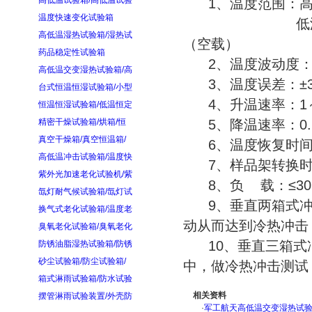
高低温试验箱/高低温试验
1、温度范围：高温
温度快速变化试验箱
低温箱：A:室温～
高低温湿热试验箱/湿热试
（空载）
药品稳定性试验箱
2、温度波动度：
高低温交变湿热试验箱/高
3、温度误差：±
台式恒温恒湿试验箱/小型
4、升温速率：1～3
恒温恒湿试验箱/低温恒定
精密干燥试验箱/烘箱/恒
5、降温速率：0.7～
真空干燥箱/真空恒温箱/
6、温度恢复时间：
高低温冲击试验箱/温度快
7、样品架转换时间
紫外光加速老化试验机/紫
8、负 载：≤30
氙灯耐气候试验箱/氙灯试
9、垂直两箱式冲
换气式老化试验箱/温度老
动从而达到冷热冲击
臭氧老化试验箱/臭氧老化
10、垂直三箱式冲
防锈油脂湿热试验箱/防锈
砂尘试验箱/防尘试验箱/
中，做冷热冲击测试
箱式淋雨试验箱/防水试验
相关资料
摆管淋雨试验装置/外壳防
·
军工航天高低温交变湿热试验箱