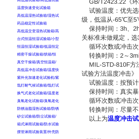
高低温试验箱/高低温试验
GB/T2423.22
温度快速变化试验箱
试验温度：优先选择
高低温湿热试验箱/湿热试
级，低温从-65℃至5
药品稳定性试验箱
保持时间：3h、2h、
高低温交变湿热试验箱/高
关标准未做规定，选3
台式恒温恒湿试验箱/小型
循环次数或冲击次
恒温恒湿试验箱/低温恒定
精密干燥试验箱/烘箱/恒
转换时间：2～3mi
真空干燥箱/真空恒温箱/
MIL-STD-810
高低温冲击试验箱/温度快
试验方法温度冲击》
紫外光加速老化试验机/紫
试验温度：按预计
氙灯耐气候试验箱/氙灯试
保持时间：真实暴
换气式老化试验箱/温度老
循环次数或冲击次数
臭氧老化试验箱/臭氧老化
转换时间：尽量不大于
防锈油脂湿热试验箱/防锈
砂尘试验箱/防尘试验箱/
以上为
温度冲击试
箱式淋雨试验箱/防水试验
摆管淋雨试验装置/外壳防