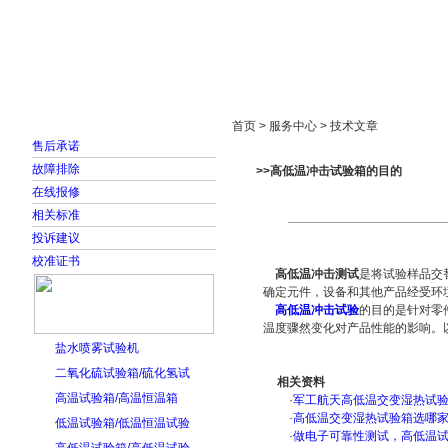
首页
走进雅士林
新闻中心
产品展示
首页 > 服务中心 > 技术文章
售后承诺
故障排除
>>高低温冲击试验箱的目的
在线报修
相关标准
投诉建议
校准证书
高低温冲击测试
是将试验样品交
确定元件，设备和其他产品经受环
高低温冲击试验
的目的是针对零
温度骤然变化对产品性能的影响。
盐水喷雾试验机
二氧化硫试验箱/硫化氢试
相关资料
高温试验箱/高温恒温箱
·
军工航天高低温交变湿热试验箱
·
高低温交变湿热试验箱选哪
低温试验箱/低温恒温试验
·
做电子可靠性测试，高低温