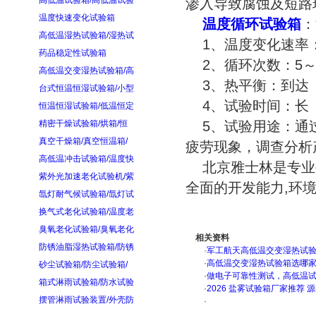
高低温试验箱/高低温试验
渗入导致腐蚀及短路
温度快速变化试验箱
温度循环试验箱
：
高低温湿热试验箱/湿热试
1、温度变化速率：缓
药品稳定性试验箱
2、循环次数：5～1
高低温交变湿热试验箱/高
3、热平衡：到达
台式恒温恒湿试验箱/小型
4、试验时间：长
恒温恒湿试验箱/低温恒定
精密干燥试验箱/烘箱/恒
5、试验用途：通过
真空干燥箱/真空恒温箱/
疲劳现象，调查分析
高低温冲击试验箱/温度快
北京雅士林是专业生
紫外光加速老化试验机/紫
全面的开发能力,环
氙灯耐气候试验箱/氙灯试
换气式老化试验箱/温度老
臭氧老化试验箱/臭氧老化
相关资料
防锈油脂湿热试验箱/防锈
·
军工航天高低温交变湿热试验箱
·
高低温交变湿热试验箱选哪
砂尘试验箱/防尘试验箱/
·
做电子可靠性测试，高低温
箱式淋雨试验箱/防水试验
·
2026 盐雾试验箱厂家推荐 
摆管淋雨试验装置/外壳防
·