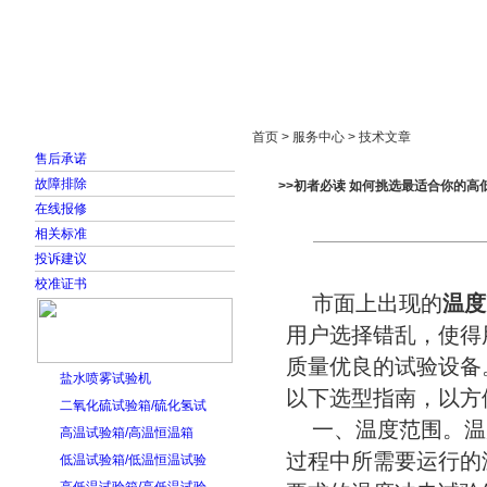
首页
走进雅士林
新闻中心
产品展示
首页 > 服务中心 > 技术文章
售后承诺
故障排除
>>初者必读 如何挑选最适合你的高
在线报修
相关标准
投诉建议
校准证书
市面上出现的
温度
用户选择错乱，使得
质量优良的试验设备
盐水喷雾试验机
以下选型指南，以方
二氧化硫试验箱/硫化氢试
一、温度范围。温
高温试验箱/高温恒温箱
过程中所需要运行的
低温试验箱/低温恒温试验