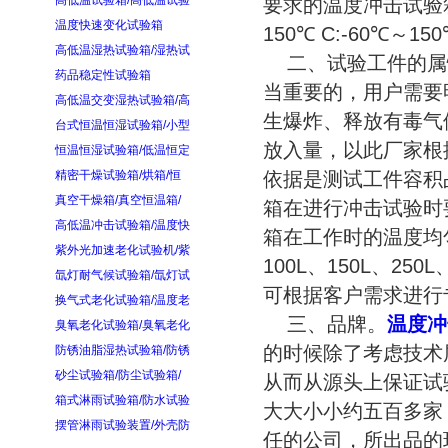
高低温试验箱/高低温试验
要求的温度冲击试验箱。
温度快速变化试验箱
150℃ C:-60℃～1
高低温湿热试验箱/湿热试
二、试验工件的属
药品稳定性试验箱
当重要的，用户需要
高低温交变湿热试验箱/高
生爆炸、释放有毒气
台式恒温恒湿试验箱/小型
放入量，以此厂家根
恒温恒湿试验箱/低温恒定
精密干燥试验箱/烘箱/恒
依据是测试工件容积
真空干燥箱/真空恒温箱/
箱在进行冲击试验时
高低温冲击试验箱/温度快
箱在工作时的温度均
紫外光加速老化试验机/紫
100L、150L、25
氙灯耐气候试验箱/氙灯试
可根据客户需求进行
换气式老化试验箱/温度老
三、品牌。
温度冲
臭氧老化试验箱/臭氧老化
的时候除了考虑技术
防锈油脂湿热试验箱/防锈
砂尘试验箱/防尘试验箱/
从而从源头上保证试
箱式淋雨试验箱/防水试验
大大小小约五百多家
摆管淋雨试验装置/外壳防
任的公司，所出品的