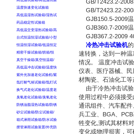
高低温试验箱/高低温试验
GB/T2423.2-2
温度快速变化试验箱
GB/T2423.22-
高低温湿热试验箱/湿热试
GJB150.5-200
药品稳定性试验箱
GJB360.7-200
高低温交变湿热试验箱/高
GJB367.2-200
台式恒温恒湿试验箱/小型
冷热冲击试验机
的
恒温恒湿试验箱/低温恒定
精密干燥试验箱/烘箱/恒
速转换，达到一种温
真空干燥箱/真空恒温箱/
情况。 温度冲击试
高低温冲击试验箱/温度快
仪表、医疗器械、民
紫外光加速老化试验机/紫
材陶瓷、石油化工等
氙灯耐气候试验箱/氙灯试
由于冷热冲击试验
换气式老化试验箱/温度老
使用过程中必须接受
臭氧老化试验箱/臭氧老化
通讯组件、汽车配件
防锈油脂湿热试验箱/防锈
砂尘试验箱/防尘试验箱/
兵工业、BGA、PC
箱式淋雨试验箱/防水试验
牲变化,测试其材料
摆管淋雨试验装置/外壳防
变化或物理损害，可