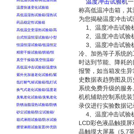
高低温试验箱/高低温试验
温度冲击试验机
一
温度快速变化试验箱
称高低温冲击箱，其
高低温湿热试验箱/湿热试
为您揭秘温度冲击试
药品稳定性试验箱
1、温度冲击试验机
高低温交变湿热试验箱/高
2、温度冲击试验机
台式恒温恒湿试验箱/小型
3、温度冲击试验机
恒温恒湿试验箱/低温恒定
精密干燥试验箱/烘箱/恒
冷、加热等子系统的
真空干燥箱/真空恒温箱/
时达到节能、降耗的
高低温冲击试验箱/温度快
报警，如当箱发生异
紫外光加速老化试验机/紫
史数据表趋势图及历
氙灯耐气候试验箱/氙灯试
系统免费升级的服务
换气式老化试验箱/温度老
机机辅助控制系统装
臭氧老化试验箱/臭氧老化
录仪进行实验数据记
防锈油脂湿热试验箱/防锈
砂尘试验箱/防尘试验箱/
4、温度冲击试验机
箱式淋雨试验箱/防水试验
LCD彩色液晶触摸
摆管淋雨试验装置/外壳防
晶触摸大屏幕（5.