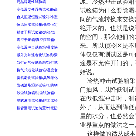
冰。冷热冲击试验箱
药品稳定性试验箱
试验箱为什么要除霜
高低温交变湿热试验箱/高
台式恒温恒湿试验箱/小型
间的气流转换来交换
恒温恒湿试验箱/低温恒定
绝开来的。也就是说
精密干燥试验箱/烘箱/恒
的空间，那么他们的
真空干燥箱/真空恒温箱/
来。所以预冷区是不
高低温冲击试验箱/温度快
体仅仅有测试区是可
紫外光加速老化试验机/紫
途是不允许开门的，
氙灯耐气候试验箱/氙灯试
换气式老化试验箱/温度老
始说。
臭氧老化试验箱/臭氧老化
冷热冲击试验箱采
防锈油脂湿热试验箱/防锈
门抽风，以降低测试
砂尘试验箱/防尘试验箱/
在做低温冲击时，测
箱式淋雨试验箱/防水试验
外了，从而达到降低
摆管淋雨试验装置/外壳防
量的水分，也必然会
业界重点的做法之一
这样做的话从成本