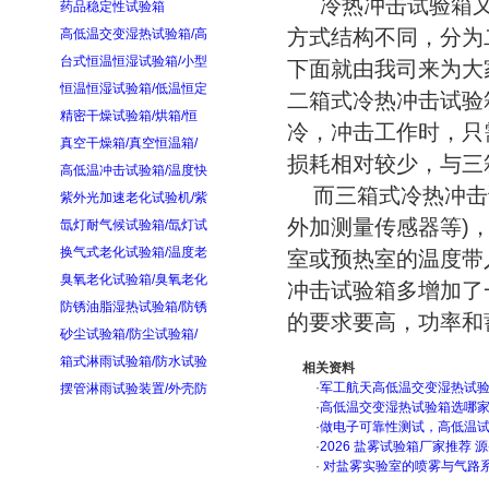
冷热冲击试验箱又
药品稳定性试验箱
方式结构不同，分为
高低温交变湿热试验箱/高
台式恒温恒湿试验箱/小型
下面就由我司来为大
恒温恒湿试验箱/低温恒定
二箱式冷热冲击试验
精密干燥试验箱/烘箱/恒
冷，冲击工作时，只
真空干燥箱/真空恒温箱/
损耗相对较少，与三
高低温冲击试验箱/温度快
而三箱式冷热冲击试
紫外光加速老化试验机/紫
外加测量传感器等)
氙灯耐气候试验箱/氙灯试
换气式老化试验箱/温度老
室或预热室的温度带
臭氧老化试验箱/臭氧老化
冲击试验箱多增加了
防锈油脂湿热试验箱/防锈
的要求要高，功率和
砂尘试验箱/防尘试验箱/
箱式淋雨试验箱/防水试验
相关资料
·
军工航天高低温交变湿热试验箱
摆管淋雨试验装置/外壳防
·
高低温交变湿热试验箱选哪
·
做电子可靠性测试，高低温
·
2026 盐雾试验箱厂家推荐 
·
对盐雾实验室的喷雾与气路