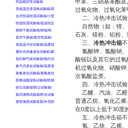
甲苯、三硝基苯酚及
药品稳定性试验箱
过氧化物、过氧化苯
高低温交变湿热试验箱/高
台式恒温恒湿试验箱/小型
二、冷热冲击试验
恒温恒湿试验箱/低温恒定
自然物（如：锂、钾
精密干燥试验箱/烘箱/恒
石灰、镁粉、铝粉、
真空干燥箱/真空恒温箱/
三、
冷热冲击箱
不
高低温冲击试验箱/温度快
氯酸钾、氯酸钠、
紫外光加速老化试验机/紫
酸铵以及其它的过氧
氙灯耐气候试验箱/氙灯试
换气式老化试验箱/温度老
机过氧化物、硝酸钾
臭氧老化试验箱/臭氧老化
次氯酸盐类。
防锈油脂湿热试验箱/防锈
四、冷热冲击试验
砂尘试验箱/防尘试验箱/
乙醚、汽油、乙醛、
箱式淋雨试验箱/防水试验
普通乙烷、氧化乙烯
摆管淋雨试验装置/外壳防
在0度以上低于30
五、冷热冲击箱不
氢、乙炔、乙烯、甲