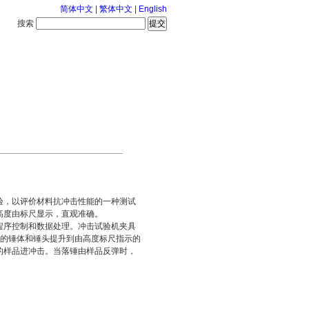
简体中文
|
繁体中文
|
English
搜索
服务中心
126-8-7 星期五
验，以评价材料抗冲击性能的一种测试
高度由标尺显示，直观准确。
程序控制和数据处理。冲击试验机夹具
量的锤体和锤头提升到由高度标尺指示的
的样品进冲击。当落锤由样品反弹时，