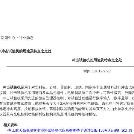
新闻中心
产品展示
成功案例
人才策略
> 新闻中心 > 行业动态
>>冲击试验机的用途及特点之之处
冲击试验机的用途及特点之之处
时间：2012/2/20
冲击试验机
是用于对塑料板、管材、异形材、玻璃、陶瓷等非金属材料进行冲击试
仪器。冲击试验机采用进口及军品元器件，电磁制动防二次冲击，可靠性极高，升降
冲击试验机采用先进的微自己理器控制，对试验过程能进行数字输入，数字显示，
有两套试样夹紧装置，能提升长度大于2米的提升机构和电磁铁。该机构可将选定质
选定冲击高度。按动释放按钮，落锤就以其确定的能量对其垂直下方的由夹持器夹持
仪器具有光电控制功能的捕捉机构就能及时准确的将落锤捕捉。
相关资料
·
军工航天高低温交变湿热试验箱供应商有哪些？通过GJB 150A认证的厂家汇总