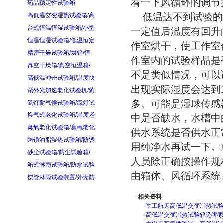
看一下风循环的调节
药品稳定性试验箱
低温达不到试验的
高低温交变湿热试验箱/高
台式恒温恒湿试验箱/小型
一定值后温度有回升
恒温恒湿试验箱/低温恒定
作室烘干，使工作室
精密干燥试验箱/烘箱/恒
作室内的试验样品是
真空干燥箱/真空恒温箱/
不是类似情况，可以
高低温冲击试验箱/温度快
出现实际湿度会达到
紫外光加速老化试验机/紫
多。可能是湿球传感
氙灯耐气候试验箱/氙灯试
换气式老化试验箱/温度老
中是否缺水，水槽中
臭氧老化试验箱/臭氧老化
供水系统是否供水正
防锈油脂湿热试验箱/防锈
用纯净水再试一下。
砂尘试验箱/防尘试验箱/
人员除正确按操作规
箱式淋雨试验箱/防水试验
由箱体、风循环系统
摆管淋雨试验装置/外壳防
相关资料
·
军工航天高低温交变湿热试验箱
·
高低温交变湿热试验箱选哪