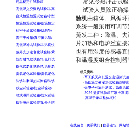
常见冷热冲击试验
药品稳定性试验箱
试验人员除正确操
高低温交变湿热试验箱/高
台式恒温恒湿试验箱/小型
验机
由箱体、风循环
恒温恒湿试验箱/低温恒定
系统一般采用可调节
精密干燥试验箱/烘箱/恒
蒸发二种：降温、去
真空干燥箱/真空恒温箱/
片加热和电炉丝直接
高低温冲击试验箱/温度快
也有用湿度传感器直
紫外光加速老化试验机/紫
和温湿度组合控制器
氙灯耐气候试验箱/氙灯试
换气式老化试验箱/温度老
相关资料
臭氧老化试验箱/臭氧老化
·
军工航天高低温交变湿热试验箱
防锈油脂湿热试验箱/防锈
·
高低温交变湿热试验箱选哪
·
做电子可靠性测试，高低温
砂尘试验箱/防尘试验箱/
·
2026 盐雾试验箱厂家推荐 
箱式淋雨试验箱/防水试验
·
高温干燥箱整体概述
摆管淋雨试验装置/外壳防
在线留言
|
联系我们
|
仪器论坛
|
网站