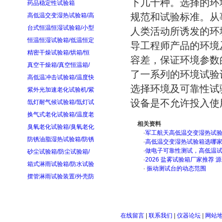
下几十种。选择的环
药品稳定性试验箱
规范和试验标准。从
高低温交变湿热试验箱/高
台式恒温恒湿试验箱/小型
人类活动所诱发的环
恒温恒湿试验箱/低温恒定
导工程师产品的环境
精密干燥试验箱/烘箱/恒
容差，保证环境参数
真空干燥箱/真空恒温箱/
了一系列的环境试验
高低温冲击试验箱/温度快
选择环境及可靠性试
紫外光加速老化试验机/紫
设备是不允许投入使
氙灯耐气候试验箱/氙灯试
换气式老化试验箱/温度老
相关资料
臭氧老化试验箱/臭氧老化
·
军工航天高低温交变湿热试验箱
防锈油脂湿热试验箱/防锈
·
高低温交变湿热试验箱选哪
·
做电子可靠性测试，高低温
砂尘试验箱/防尘试验箱/
·
2026 盐雾试验箱厂家推荐 
箱式淋雨试验箱/防水试验
·
振动测试台的动态范围
摆管淋雨试验装置/外壳防
在线留言
|
联系我们
|
仪器论坛
|
网站