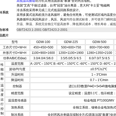
高低温试验箱
制冷机采
用法国原装“泰康”全封闭压缩机。
美国“艾高”干燥过滤器，台湾“冠亚”油分离器，意大利“卡士妥”电磁阀
冷冻系统采用单元或二元式低温回路系统设计。
冷系统
采用多翼式送风机强力送风循环，避免任何死角，可使测试区域内温度分
风路循环出风回风设计，风压、风
速均符合测试标准，并可使开门瞬间温
升温、降温、系统完全独立可提高效率，降低测试成本，增长寿命，减低
合标准
GB/T2423.1-2001 GB/T2423.2-2001
品图片
型号
GDW-100
GDW-225
GDW-500
工作尺寸D×W×H
450×450×500
500×600×750
800×700×900
外形尺寸D×W×H
1100×900×1600
1200×1100×1900
1280×1350×2100
功率A/B/C/D(kw)
3.0/4.0/4.5/6.0
3.5/5.0/5.5/ 6.5
6.0/7.0/7.5/ 8.5
温度范围
A:-20℃～150℃ B:-40℃～150℃ C:-60℃～150℃ D:-80℃～
性
波动/均匀度
±0.5℃/±2℃
能
指
升温时间
1～3℃/min
标
降温时间
0.7～1℃/min
温
控制器
进口LED数显P•I•D+S•S•R微电
湿
精度范围
设定精度：温度0.1℃，指示精度：
度
运
温湿度传感器
铂金电阻 PT100Ω/MV
行
加热系统
全独立系统，镍铬合金电加热
控
制
制冷系统
全封闭风冷单级压缩制冷方式/原装法国“泰康”/