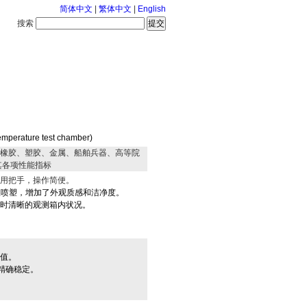
简体中文
|
繁体中文
|
English
搜索
服务中心
126-8-7 星期五
ature test chamber)
、橡胶、塑胶、金属、船舶兵器、高等院
其各项性能指标
用把手，操作简便。
钢板喷塑，增加了外观质感和洁净度。
时清晰的观测箱内状况。
值。
精确稳定。