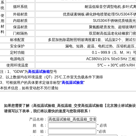
系
循环系统
耐温低噪音空调型电机.多叶式
统
外箱材质
优质碳素钢板.磷化静电喷塑处理/SUS304
使
内箱材质
SUS304不锈钢优质镜面
用
材
保温材质
聚氨酯硬质发泡、超细玻璃
料
门框隔热
双层耐高低温老化硅橡胶门
标准配置
多层加热除霜附照明玻璃视窗1套、试品架2个、测试引线孔
安全保护
漏电、短路、超温、电机过热、压缩机超压
定时功能
0.1～999.9（S、M、H）
电源电压
AC380V±10％ 50±0.5Hz 
使用环境温度
5℃～＋30℃ ≤85％RH
注：1
、“GDW”为
高低温试验箱
型号
2、以上数据均在环境温度（QT）25℃.工作室无负载条件下测得
3、可根据用户的具体要求定做非标型“
高低温试验室
”
本技术信息，如有变动恕不另行通知
如果您需要了解（高低温试验箱_高低温箱_交变高低温试验箱【北京雅士林试验
请填写以下表单，我们将以最快的速度与您取得联系！
产品名称：
姓 名：
* 必填
邮 箱：
*必填