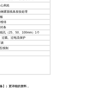
离心风轮
不锈钢雾面线条发纹处理
光板
纤维绵
密封条
（25、50、100mm）1个
、过载、过电流保护
可调
三相五线制
设备】）更详细的资料，