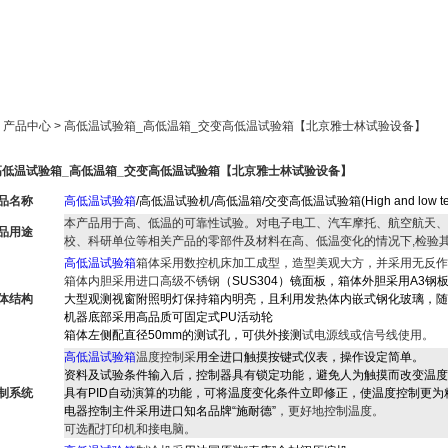
新闻中心
产品展示
成功案例
人才策略
> 产品中心 > 高低温试验箱_高低温箱_交变高低温试验箱【北京雅士林试验设备】
高低温试验箱_高低温箱_交变高低温试验箱【北京雅士林试验设备】
品名称
高低温试验箱
/高低温试验机/高低温箱/交变高低温试验箱(High and low temper
本产品用于高、低温的可靠性试验。对电子电工、汽车摩托、航空航天
品用途
校、科研单位等相关产品的零部件及材料在高、低温变化的情况下,检验
高低温试验箱
箱体采用数控机床加工成型，造型美观大方，并采用无反作
箱体内胆采用进口高级不锈钢
（SUS304）镜面板，箱体外胆采用A3
体结构
大型观测视窗附照明灯保持箱内明亮，且利用发热体内嵌式钢化玻璃，随
机器底部采用高品质可固定式PU活动轮
箱体左侧配直径50mm的测试孔，可供外接测
试电源线或信号线使用。
高低温试验箱
温度控制采
用全进口触摸按键式仪表，操作设定简单。
资料及试验条件输入后，控制器具有锁定功能，避免人为触摸而改变温度
制系统
具有PID自动演算的功能，可将温度变化条件立即修正，使温度控制更为
电器控制主件采用进口知名品牌“施耐德”
，更好地控制温度。
可选配打印机和接电脑。