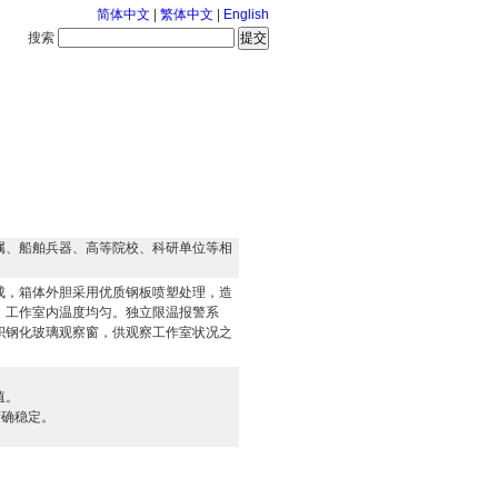
简体中文
|
繁体中文
|
English
搜索
服务中心
126-8-7 星期五
属、船舶兵器、高等院校、科研单位等相
成，箱体外胆采用优质钢板喷塑处理，造
，工作室内温度均匀。独立限温报警系
积钢化玻璃观察窗，供观察工作室状况之
值。
精确稳定
。