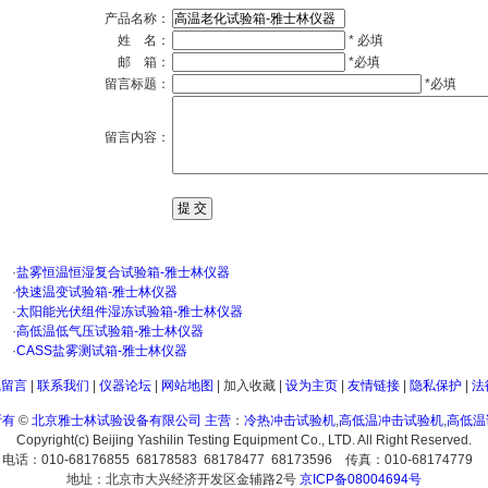
产品名称：
姓 名：
* 必填
邮 箱：
*必填
留言标题：
*必填
留言内容：
·
盐雾恒温恒湿复合试验箱-雅士林仪器
·
快速温变试验箱-雅士林仪器
·
太阳能光伏组件湿冻试验箱-雅士林仪器
·
高低温低气压试验箱-雅士林仪器
·
CASS盐雾测试箱-雅士林仪器
线留言
|
联系我们
|
仪器论坛
|
网站地图
|
加入收藏
|
设为主页
|
友情链接
|
隐私保护
|
法
所有
©
北京雅士林试验设备有限公司
主营
：
冷热冲击试验机
,
高低温冲击试验机
,
高低温
Copyright(c) Beijing Yashilin Testing Equipment Co., LTD. All Right Reserved.
电话：010-68176855 68178583 68178477 68173596 传真：010-68174779
地址：北京市大兴经济开发区金辅路2号
京ICP备08004694号