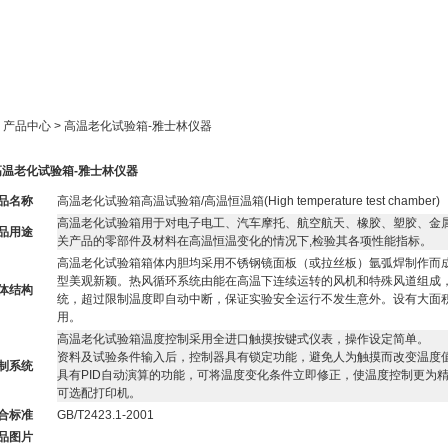
新闻中心
产品展示
成功案例
人才策略
> 产品中心 > 高温老化试验箱-雅士林仪器
高温老化试验箱-雅士林仪器
品名称
高温老化试验箱高温试验箱/高温恒温箱
(High temperature test chamber)
高温老化试验箱用于对电子电工、汽车摩托、航空航天、橡胶、塑胶、金
品用途
关产品的零部件及材料在高温恒温变化的情况下,检验其各项性能指
标
。
高温老化试验箱箱体内胆均采用不锈钢镜面板（
或
拉丝板）氩弧焊制作而
型美观新颖
。
热风循环系统由能在高温下连续运转的风机和特殊风道组成
体结构
统，超过限制温度即自动中断，保证实验安全运行不发
生
意外。设有大面
用。
高温老化试验箱温度控制采用全进口触
摸
按键式仪表，操作设定简单。
资料及试验条件输入后，控制器具有锁定功能，避免人
为
触摸而改变温度
制系统
具有PID自动演算的功能
，
可将温度变化条件立即修正，使温度控制更为
可选配打印机
。
合标准
GB/T2423.1-2001
品图片