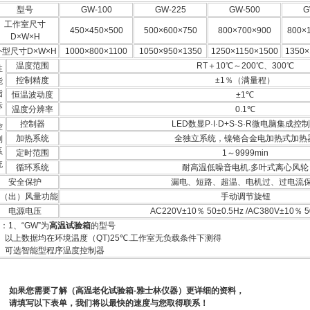
型号
GW-100
GW-225
GW-500
G
工作室尺寸
450×450×500
500×600×750
800×700×900
800×
D×W×H
外型尺寸D×W×H
1000×800×1100
1050×950×1350
1250×1150×1500
1350×
温度范围
RT＋10℃～200℃、300℃
性
控制精度
±1％（满量程）
能
指
恒温波动度
±1℃
标
温度分辨率
0.1℃
控制器
LED数显P·I·D+S·S·R微电脑集成控
控
加热系统
全独立系统，镍铬合金电加热式加热
制
系
定时范围
1～9999min
统
循环系统
耐高温低噪音电机.多叶式离心风轮
安全保护
漏电、短路、超温、电机过、过电流
（出）风量功能
手动调节旋钮
电源电压
AC220V±10％ 50±0.5Hz /AC380V±10％ 5
：1
、“GW”为
高温试验箱
的型号
、以上数据均在环境温度（QT)25℃.工作室无负载条件下测得
、可选智能型程序温度控制器
如果您需要了解（高温老化试验箱-雅士林仪器）更详细的资料，
请填写以下表单，我们将以最快的速度与您取得联系！