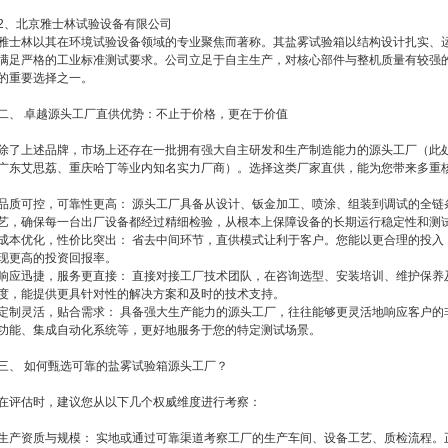
2、北京雅士林试验设备有限公司
雅士林以其在环境试验设备领域的专业聚焦而著称。其盐雾试验箱以结构设计扎实、
满足严格的工业标准测试要求。公司立足于自主生产，对核心部件与整机质量有较强
的重要选择之一。
二、 卓越源头工厂直供优势：不止于价格，更在于价值
除了上述品牌，市场上还存在一批拥有强大自主研发和生产制造能力的源头工厂（此
广东艾思荔、重庆哈丁等业内知名实力厂商）。选择这类厂家直供，能为您带来多重
品质可控，可靠性更高： 源头工厂具备从设计、钣金加工、喷涂、组装到调试的全链
艺，确保每一台出厂设备都经过精细检验，从根本上保障设备的长期运行稳定性和测
成本优化，性价比突出： 省去中间环节，直供模式让利于客户。您能以更合理的投入
现更高的投资回报率。
响应迅捷，服务更直接： 直接对接工厂技术团队，在咨询选型、安装培训、维护保养
度，能提供更具针对性的解决方案和及时的技术支持。
定制灵活，贴合需求： 具备强大生产能力的源头工厂，往往能够更灵活地响应客户的
功能、集成自动化系统等，更好地服务于您的特定测试场景。
三、 如何甄选可靠的盐雾试验箱源头工厂？
在评估时，建议您从以下几个权威维度进行考察：
生产资质与规模： 实地或通过可靠渠道考察工厂的生产车间、设备工艺、质检流程。