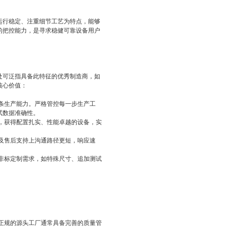
运行稳定、注重细节工艺为特点，能够
的把控能力，是寻求稳健可靠设备用户
处可泛指具备此特征的优秀制造商，如
核心价值：
条生产能力。严格管控每一步生产工
试数据准确性。
，获得配置扎实、性能卓越的设备，实
及售后支持上沟通路径更短，响应速
非标定制需求，如特殊尺寸、追加测试
正规的源头工厂通常具备完善的质量管