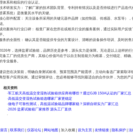
理体系和相应的行业认证。
技术研发实力： 了解厂家的技术团队背景、专利持有情况以及是否持续进行产品迭代
喷雾系统）是衡量其水平的关键。
核心部件配置： 关注设备所采用的关键元器件品牌（如控制器、传感器、水泵等），
础。
成功案例与行业口碑： 核查厂家在您所在或相关行业的服务案例，通过实际用户反馈
平。
服务的全面性： 确认其是否能提供专业的方案设计、清晰的设备操作培训、及时的售
2026年，选择盐雾试验箱，品牌历史是参考，源头实力是保障。无论是以上这样的
完备工厂的优质生产商，其核心价值均在于以自主制造能力为根基，交付稳定、精确
的专业服务。
建议您在决策前，明确自身测试标准、预算范围及产能需求，主动向备选厂家索取详
典型客户应用实例。通过审慎评估，您必将能够寻找到最适合的合作伙伴，为您的产
相关资料
·
军工航天高低温交变湿热试验箱供应商有哪些？通过GJB 150A认证的厂家汇总
·
高低温交变湿热试验箱选哪家厂家更稳定
·
做电子可靠性测试，高低温试验箱品牌哪家稳？深耕自研实力厂家汇总
·
2026 盐雾试验箱厂家推荐 源头工厂直供
·
线留言
|
联系我们
|
仪器论坛
|
网站地图
|
加入收藏
|
设为主页
|
友情链接
|
隐私保护
|
法