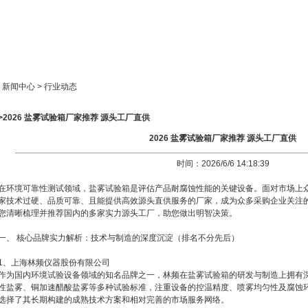
新闻中心
产品展示
成功案例
人才策略
> 新闻中心 > 行业动态
>2026 盐雾试验箱厂家推荐 源头工厂直供
2026 盐雾试验箱厂家推荐 源头工厂直供
时间：2026/6/6 14:18:39
在环境可靠性测试领域，盐雾试验箱是评估产品耐腐蚀性能的关键设备。面对市场上
家技术过硬、品质可靠、且能提供高效源头直供服务的厂家，成为众多采购企业关注
您清晰梳理并推荐国内的多家实力源头工厂，助您做出明智决策。
一、 核心品牌实力解析：技术与制造的深度沉淀（排名不分先后）
1、上海林频仪器股份有限公司
作为国内环境试验设备领域的知名品牌之一，林频在盐雾试验箱的研发与制造上拥有
性盐雾、铜加速醋酸盐雾等多种试验标准，注重设备的控温精度、喷雾均匀性及腐蚀
选择了其长期构建的成熟技术方案和相对完善的市场服务网络。