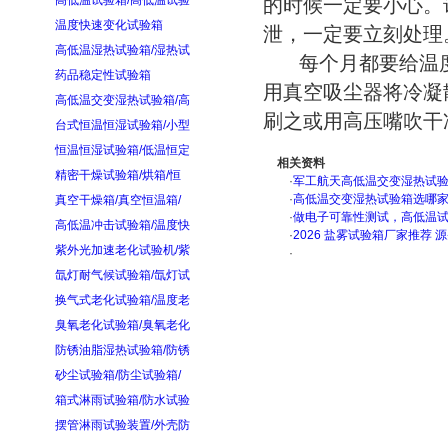
高低温试验箱/高低温试验
的时候一定要小心。
温度快速变化试验箱
泄，一定要立刻处理
高低温湿热试验箱/湿热试
每个月都要给温度
药品稳定性试验箱
用真空吸尘器将冷凝
高低温交变湿热试验箱/高
刷之或用高压嘴吹干
台式恒温恒湿试验箱/小型
恒温恒湿试验箱/低温恒定
相关资料
精密干燥试验箱/烘箱/恒
·
军工航天高低温交变湿热试验箱
·
高低温交变湿热试验箱选哪
真空干燥箱/真空恒温箱/
·
做电子可靠性测试，高低温
高低温冲击试验箱/温度快
·
2026 盐雾试验箱厂家推荐 
紫外光加速老化试验机/紫
·
氙灯耐气候试验箱/氙灯试
换气式老化试验箱/温度老
臭氧老化试验箱/臭氧老化
防锈油脂湿热试验箱/防锈
砂尘试验箱/防尘试验箱/
箱式淋雨试验箱/防水试验
摆管淋雨试验装置/外壳防