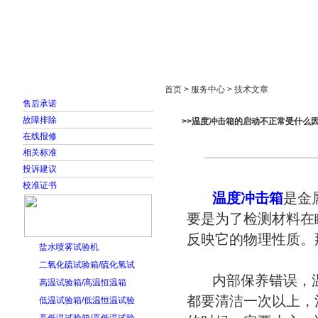
首页
走进雅士林
新闻中心
产品展示
首页 > 服务中心 > 技术文章
售后承诺
故障排除
>>温度冲击箱的启动不正常受什么
在线报修
相关标准
投诉建议
校准证书
温度冲击箱
是金
要是为了检测材料在
反映它的物理性质。
盐水喷雾试验机
二氧化硫试验箱/硫化氢试
内部保养错误，温
高温试验箱/高温恒温箱
都要清洁一次以上，
低温试验箱/低温恒温试验