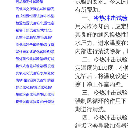
试验的要求。今天的
药品稳定性试验箱
有所帮助。
高低温交变湿热试验箱/高
台式恒温恒湿试验箱/小型
一、
冷热冲击试验
恒温恒湿试验箱/低温恒定
用风冷冷却的，应定
精密干燥试验箱/烘箱/恒
其良好的通风换热性
真空干燥箱/真空恒温箱/
水压力、进水温度在
高低温冲击试验箱/温度快
内部进行清洗除垢，
紫外光加速老化试验机/紫
二、冷热冲击试验
氙灯耐气候试验箱/氙灯试
换气式老化试验箱/温度老
定温度为110度，
臭氧老化试验箱/臭氧老化
完毕后，将温度设定
防锈油脂湿热试验箱/防锈
擦干净工作室内壁。
砂尘试验箱/防尘试验箱/
三、冷热冲击试验
箱式淋雨试验箱/防水试验
强制风循环的作用下
摆管淋雨试验装置/外壳防
期进行清洗。
四、冷热冲击试验
结垢它会导致加湿器