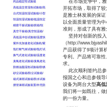
在市场竞争中，雅
药品稳定性试验箱
开拓市场，取得了较
高低温交变湿热试验箱/高
台式恒温恒湿试验箱/小型
是雅士林发展的保证
恒温恒湿试验箱/低温恒定
以全面质量管理为中
精密干燥试验箱/烘箱/恒
准则，形成了具有雅
真空干燥箱/真空恒温箱/
坚持对创新的投入
高低温冲击试验箱/温度快
（http://www.b
紫外光加速老化试验机/紫
产品获得了9项计算
氙灯耐气候试验箱/氙灯试
换气式老化试验箱/温度老
专利。产品将可靠性
臭氧老化试验箱/臭氧老化
求。
防锈油脂湿热试验箱/防锈
此次顺利签约总参
砂尘试验箱/防尘试验箱/
报国之心和总参领导
箱式淋雨试验箱/防水试验
设备为两台大型
高低
摆管淋雨试验装置/外壳防
我们将一如既往，做
的一份力量。